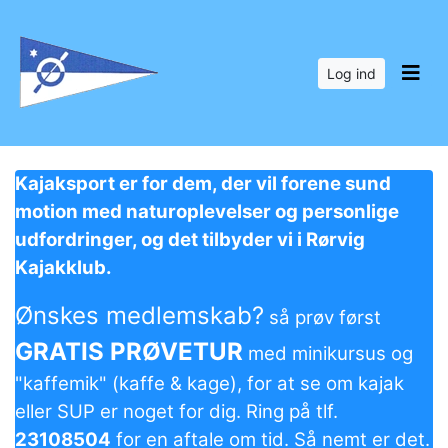
Log ind
Kajaksport er for dem, der vil forene sund
motion med naturoplevelser og personlige
udfordringer, og det tilbyder vi i Rørvig
Kajakklub.
Ønskes medlemskab?
så prøv først
GRATIS PRØVETUR
med minikursus og
"kaffemik" (kaffe & kage), for at se om kajak
eller SUP er noget for dig.
R
ing på tlf.
23108504
for en aftale om tid. Så nemt er det.