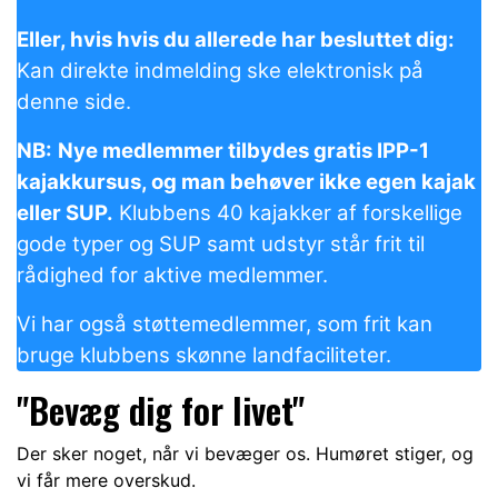
Eller, hvis hvis du allerede har besluttet dig:
Kan direkte indmelding ske elektronisk på
denne side.
NB:
Nye medlemmer tilbydes gratis IPP-1
kajakkursus, og man behøver ikke egen kajak
eller SUP.
Klubbens 40 kajakker af forskellige
gode typer
og SUP
samt udstyr står frit til
rådighed for aktive medlemmer.
Vi har også støttemedlemmer, som frit kan
bruge klubbens skønne landfaciliteter.
"Bevæg dig for livet"
Der sker noget, når vi bevæger os. Humøret stiger, og
vi får mere overskud.