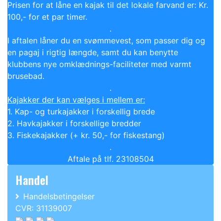
Prisen for at låne en kajak
til det lokale farvand
er: Kr.
100,- for et par timer.
.
I aftalen låner du en svømmevest, som passer dig og
en pagaj i rigtig længde, samt du kan benytte
klubbens nye omklædnings-faciliteter med varmt
brusebad.
.
Kajakker der kan vælges i mellem er:
1. Kap- og turkajakker i forskellig brede
2. Havkajakker i forskellige bredder
3. Fiskekajakker (+ kr. 50,- for fiskestang)
.
Aftale på tlf. 23108504
Handel
Handelsbetingelser
CVR: 31139007