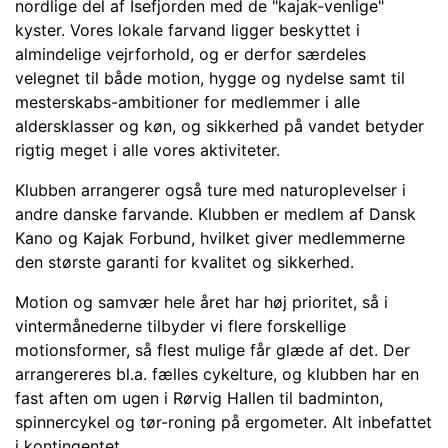
nordlige del af Isefjorden med de "kajak-venlige"
kyster. Vores lokale farvand ligger beskyttet i
almindelige vejrforhold, og er derfor særdeles
velegnet til både motion, hygge og nydelse samt til
mesterskabs-ambitioner for medlemmer i alle
aldersklasser og køn, og sikkerhed på vandet betyder
rigtig meget i alle vores aktiviteter.
Klubben arrangerer også ture med naturoplevelser i
andre danske farvande. Klubben er medlem af Dansk
Kano og Kajak Forbund, hvilket giver medlemmerne
den største garanti for kvalitet og sikkerhed.
Motion og samvær hele året har høj prioritet, så i
vintermånederne tilbyder vi flere forskellige
motionsformer, så flest mulige får glæde af det. Der
arrangereres bl.a. fælles cykelture, og klubben har en
fast aften om ugen i Rørvig Hallen til badminton,
spinnercykel og tør-roning på ergometer. Alt inbefattet
i kontingentet.